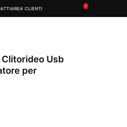
0
🛒
ATTI
AREA CLIENTI
 Clitorideo Usb
atore per