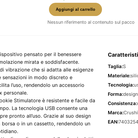
Aggiungi al carrello
Nookie
Stimulatore
Nessun riferimento al contenuto sul pacco
Clitorideo
Usb
Crushious
–
ispositivo pensato per il benessere
Caratterist
stimolatore
imolazione mirata e soddisfacente.
Taglia:
S
per
i vibrazione che si adatta alle esigenze
donna
Materiale:
sil
e sensazioni in modo discreto e
quantità
lita l’uso, rendendolo un accessorio
Tecnologia:
u
x personale.
Forma:
design
Nookie Stimulatore è resistente e facile da
Consistenza:
tempo. La tecnologia USB consente una
Marca:
Crush
re pronto all’uso. Grazie al suo design
EAN:
7403254
 borsa o in un cassetto, rendendolo un
tidiano.