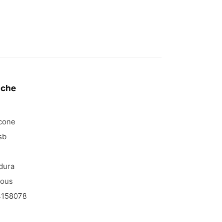
iche
icone
sb
dura
ious
158078