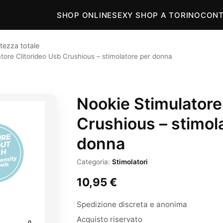
SHOP ONLINE
SEXY SHOP A TORINO
CONT
tezza totale
tore Clitorideo Usb Crushious – stimolatore per donna
Nookie Stimulatore
Crushious – stimol
donna
Categoria:
Stimolatori
10,95
€
Spedizione discreta e anonima
Acquisto riservato