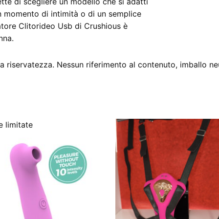
mette di scegliere un modello che si adatti
 un momento di intimità o di un semplice
atore Clitorideo Usb di Crushious è
nna.
 riservatezza. Nessun riferimento al contenuto, imballo ne
 limitate