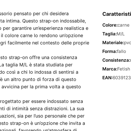
On
Bianco
ssorio pensato per chi desidera
Caratterist
quantità
ta intima. Questo strap-on indossabile,
Colore:
carne
 per garantire un’esperienza realistica e
Taglia:
M/L
 il colore carne lo rendono un’opzione
egri facilmente nel contesto delle proprie
Materiale:
pv
Forma:
fallo
uesto strap-on offre una consistenza
Consistenza:
a taglia M/L è stata studiata per
Marca:
Fetish
o così a chi lo indossa di sentirsi a
EAN:
6039123
o è un altro punto di forza di questo
 avvicina per la prima volta a questo
 progettato per essere indossato senza
i di intimità senza distrazioni. La sua
uazioni, sia per l’uso personale che per
sto strap-on è un’opzione che invita a
azionali, favorendo un’atmosfera di