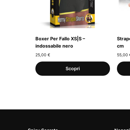
Boxer Per Fallo XS|S –
Strap
indossabile nero
cm
25,00
€
55,00