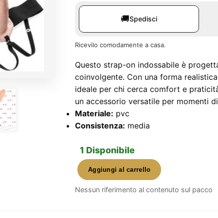
🚚
Spedisci
Ricevilo comodamente a casa.
Questo strap-on indossabile è progetta
coinvolgente. Con una forma realistic
ideale per chi cerca comfort e praticità
un accessorio versatile per momenti di 
Materiale:
pvc
Consistenza:
media
1 Disponibile
Aggiungi al carrello
8
Inch
Nessun riferimento al contenuto sul pacco
Hollow
Strap-