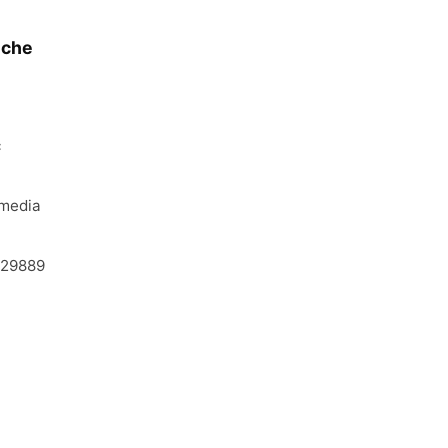
iche
c
media
29889