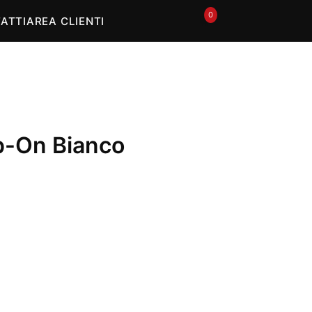
0
🛒
ATTI
AREA CLIENTI
p-On Bianco