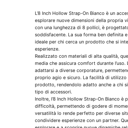
L’8 Inch Hollow Strap-On Bianco è un acce
esplorare nuove dimensioni della propria vi
con una lunghezza di 8 pollici, è progettato
soddisfacente. La sua forma ben definita e
ideale per chi cerca un prodotto che si int
esperienze.
Realizzato con materiali di alta qualità, q
media che assicura comfort durante l’uso. L
adattarsi a diverse corporature, permettend
proprio agio e sicuro. La facilità di utilizz
prodotto, rendendolo adatto anche a chi si
tipo di accessori.
Inoltre, l’8 Inch Hollow Strap-On Bianco è
difficoltà, permettendo di godere di moment
versatilità lo rende perfetto per diverse sit
condividere esperienze con un partner. Que
esplorare e a scoprire nuove dinamiche rel