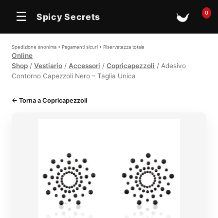
0
☰
Spicy Secrets
🛒
Spedizione anonima • Pagamenti sicuri • Riservatezza totale
Online
Shop
/
Vestiario
/
Accessori
/
Copricapezzoli
/ Adesivo
Contorno Capezzoli Nero – Taglia Unica
← Torna a Copricapezzoli