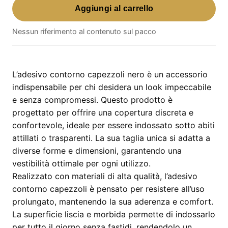
Aggiungi al carrello
Contorno
Capezzoli
Nessun riferimento al contenuto sul pacco
Nero
–
Taglia
Unica
L’adesivo contorno capezzoli nero è un accessorio
quantità
indispensabile per chi desidera un look impeccabile
e senza compromessi. Questo prodotto è
progettato per offrire una copertura discreta e
confortevole, ideale per essere indossato sotto abiti
attillati o trasparenti. La sua taglia unica si adatta a
diverse forme e dimensioni, garantendo una
vestibilità ottimale per ogni utilizzo.
Realizzato con materiali di alta qualità, l’adesivo
contorno capezzoli è pensato per resistere all’uso
prolungato, mantenendo la sua aderenza e comfort.
La superficie liscia e morbida permette di indossarlo
per tutto il giorno senza fastidi, rendendolo un