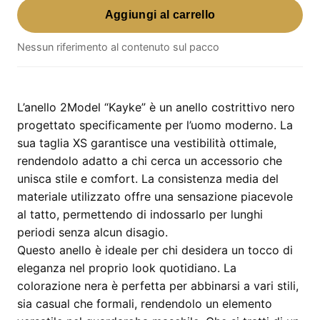
Aggiungi al carrello
2Model
"Kayke"
Nessun riferimento al contenuto sul pacco
–
anello
costrittivo
nero
L’anello 2Model “Kayke” è un anello costrittivo nero
taglia
progettato specificamente per l’uomo moderno. La
XS
sua taglia XS garantisce una vestibilità ottimale,
quantità
rendendolo adatto a chi cerca un accessorio che
unisca stile e comfort. La consistenza media del
materiale utilizzato offre una sensazione piacevole
al tatto, permettendo di indossarlo per lunghi
periodi senza alcun disagio.
Questo anello è ideale per chi desidera un tocco di
eleganza nel proprio look quotidiano. La
colorazione nera è perfetta per abbinarsi a vari stili,
sia casual che formali, rendendolo un elemento