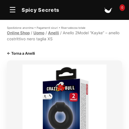
0
☰
Spicy Secrets
🛒
Spedizione anonima • Pagamenti sicuri • Riservatezza totale
Online Shop
/
Uomo
/
Anelli
/ Anello 2Model “Kayke” – anello
costrittivo nero taglia XS
← Torna a Anelli