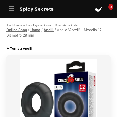
0
☰
Spicy Secrets
🛒
Spedizione anonima • Pagamenti sicuri • Riservatezza totale
Online Shop
/
Uomo
/
Anelli
/ Anello “Arvell” – Modello 12,
Diametro 28 mm
← Torna a Anelli