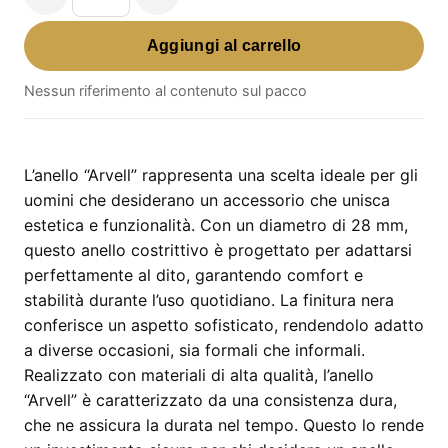
Anello
"Arvell"
Aggiungi al carrello
–
Modello
Nessun riferimento al contenuto sul pacco
12,
Diametro
28
L’anello “Arvell” rappresenta una scelta ideale per gli
mm
uomini che desiderano un accessorio che unisca
quantità
estetica e funzionalità. Con un diametro di 28 mm,
questo anello costrittivo è progettato per adattarsi
perfettamente al dito, garantendo comfort e
stabilità durante l’uso quotidiano. La finitura nera
conferisce un aspetto sofisticato, rendendolo adatto
a diverse occasioni, sia formali che informali.
Realizzato con materiali di alta qualità, l’anello
“Arvell” è caratterizzato da una consistenza dura,
che ne assicura la durata nel tempo. Questo lo rende