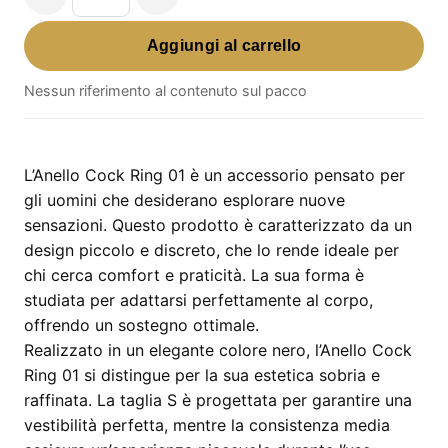
Anello
Cock
Aggiungi al carrello
Ring
01
Nessun riferimento al contenuto sul pacco
–
design
piccolo
L’Anello Cock Ring 01 è un accessorio pensato per
in
gli uomini che desiderano esplorare nuove
colore
sensazioni. Questo prodotto è caratterizzato da un
nero
design piccolo e discreto, che lo rende ideale per
quantità
chi cerca comfort e praticità. La sua forma è
studiata per adattarsi perfettamente al corpo,
offrendo un sostegno ottimale.
Realizzato in un elegante colore nero, l’Anello Cock
Ring 01 si distingue per la sua estetica sobria e
raffinata. La taglia S è progettata per garantire una
vestibilità perfetta, mentre la consistenza media