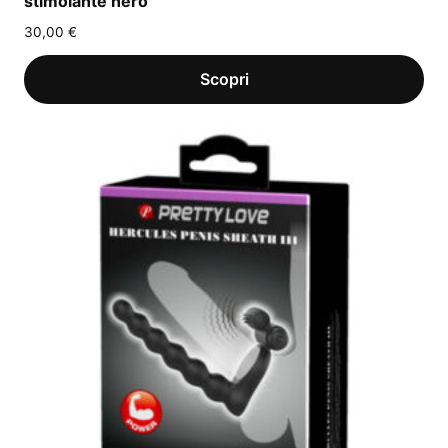
stimolante nero
30,00
€