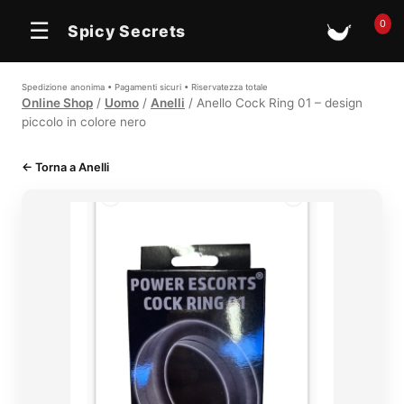
0
☰
Spicy Secrets
🛒
Spedizione anonima • Pagamenti sicuri • Riservatezza totale
Online Shop
/
Uomo
/
Anelli
/ Anello Cock Ring 01 – design
piccolo in colore nero
← Torna a Anelli