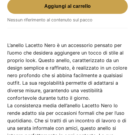
Aggiungi al carrello
Lacetto
Nero
Nessun riferimento al contenuto sul pacco
–
anello
per
uomo
L’anello Lacetto Nero è un accessorio pensato per
regolabile
l’uomo che desidera aggiungere un tocco di stile al
in
proprio look. Questo anello, caratterizzato da un
colore
design semplice e raffinato, è realizzato in un colore
nero
nero profondo che si abbina facilmente a qualsiasi
quantità
outfit. La sua regolabilità permette di adattarsi a
diverse misure, garantendo una vestibilità
confortevole durante tutto il giorno.
La consistenza media dell’anello Lacetto Nero lo
rende adatto sia per occasioni formali che per l’uso
quotidiano. Che si tratti di un incontro di lavoro o di
una serata informale con amici, questo anello si