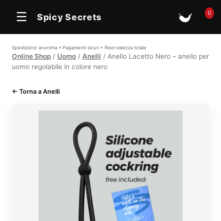
0
☰
Spicy Secrets
🛒
Spedizione anonima • Pagamenti sicuri • Riservatezza totale
Online Shop
/
Uomo
/
Anelli
/ Anello Lacetto Nero – anello per
uomo regolabile in colore nero
← Torna a Anelli