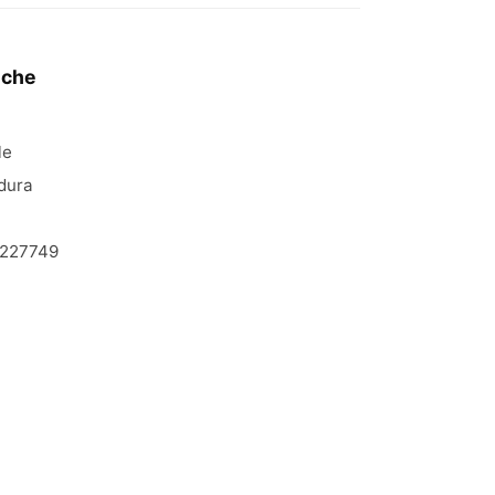
iche
le
dura
227749