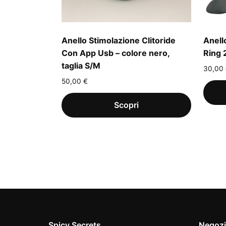
Anello Stimolazione Clitoride
Anell
Con App Usb – colore nero,
Ring 
taglia S/M
30,00
50,00
€
Spicy Secrets
Negoz