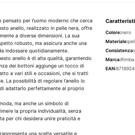
Bottoni
–
anello
rio pensato per l’uomo moderno che cerca
Caratterist
regolabile
sto anello, realizzato in pelle nera, offre
in
Colore:
nero
ilmente a diverse dimensioni. La sua
pelle
Materiale:
pel
spetto robusto, ma assicura anche una
nera
da indossare quotidianamente.
Consistenza:
quantità
uesto anello è di alta qualità, garantendo
Marca:
Rimba
enza dei bottoni aggiunge un tocco di
EAN:
8718924
o a vari stili e occasioni, che si tratti
. La possibilità di regolare l’anello lo
i adattarlo perfettamente al proprio
 moda, ma anche un simbolo di
rimere la propria individualità, senza
a per chi desidera unire praticità e
i rappresenta una scelta versatile e