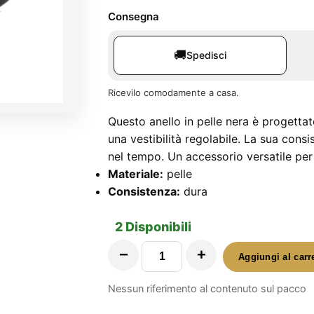
Consegna
🚚
Spedisci
Ricevilo comodamente a casa.
Questo anello in pelle nera è progetta
una vestibilità regolabile. La sua cons
nel tempo. Un accessorio versatile per
Materiale:
pelle
Consistenza:
dura
2 Disponibili
−
+
Aggiungi al carr
Anello
Pelle
Nessun riferimento al contenuto sul pacco
Con