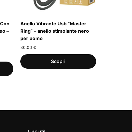
 Con
Anello Vibrante Usb “Master
eo –
Ring” – anello stimolante nero
per uomo
30,00
€
Link utili