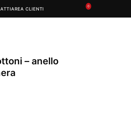
0
🛒
ATTI
AREA CLIENTI
ttoni – anello
nera