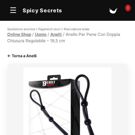
0
☰
Spicy Secrets
🛒
Spedizione anonima • Pagamenti sicuri • Riservatezza totale
Online Shop
/
Uomo
/
Anelli
/ Anello Per Pene Con Doppia
Chiusura Regolabile – 19,5 cm
← Torna a Anelli