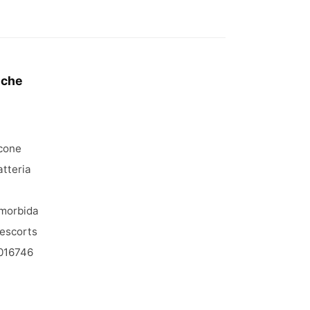
iche
icone
atteria
morbida
escorts
016746