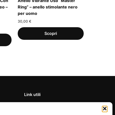
 Con
Anello Vibrante Usb “Master
eo –
Ring” – anello stimolante nero
per uomo
30,00
€
Link utili
Privacy Policy
Condizioni di vendita