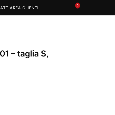
0
🛒
ATTI
AREA CLIENTI
1 – taglia S,