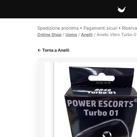
Spicy Secrets
Spedizione anonima • Pagamenti sicuri • Riserva
Online Shop
/
Uomo
/
Anelli
/ Anello Vibro Turbo 01
← Torna a Anelli