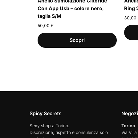
Anello Stimolazione Clitoride
Anell
Con App Usb – colore nero,
Ring 
taglia S/M
30,00
50,00
€
Spicy Secrets
Negoz
Sexy shop a Torino.
Torino
Discrezione, rispetto e consulenza solo
Via Villa