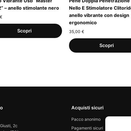
o Vibrante Usb “Master
Pene Doppia Penetrazione
2” – anello stimolante nero
Nello E Stimolatore Clitorid
anello vibrante con design
€
ergonomico
35,00
€
io
Acquisti sicuri
Pacco anonimo
 Giusti, 2c
Pagamenti sicuri