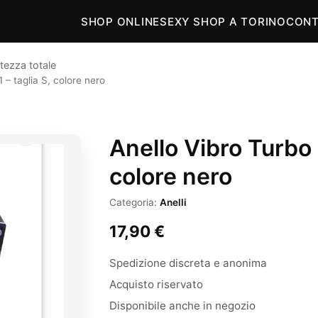
SHOP ONLINE
SEXY SHOP A TORINO
CONT
tezza totale
 – taglia S, colore nero
Anello Vibro Turbo 0
colore nero
Categoria:
Anelli
17,90
€
Spedizione discreta e anonima
Acquisto riservato
Disponibile anche in negozio