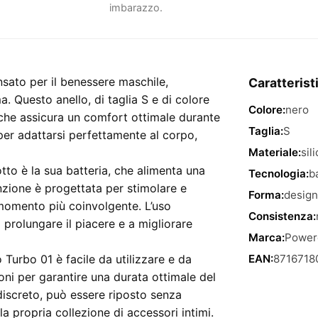
imbarazzo.
nsato per il benessere maschile,
Caratterist
a. Questo anello, di taglia S e di colore
Colore:
nero
 che assicura un comfort ottimale durante
Taglia:
S
per adattarsi perfettamente al corpo,
Materiale:
sil
otto è la sua batteria, che alimenta una
Tecnologia:
b
nzione è progettata per stimolare e
Forma:
design
 momento più coinvolgente. L’uso
Consistenza:
 prolungare il piacere e a migliorare
Marca:
Power
 Turbo 01 è facile da utilizzare e da
EAN:
8716718
ioni per garantire una durata ottimale del
discreto, può essere riposto senza
la propria collezione di accessori intimi.