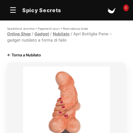
0
☰
Spicy Secrets
🛒
Spedizione anonima • Pagamenti sicuri • Riservatezza totale
Online Shop
/
Gadget
/
Nubilato
/ Apri Bottiglia Pene –
gadget nubilato a forma di fallo
← Torna a Nubilato