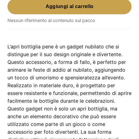
Aggiungi al carrello
Bottiglia
Pene
Nessun riferimento al contenuto sul pacco
–
gadget
nubilato
a
L’apri bottiglia pene è un gadget nubilato che si
forma
distingue per il suo design originale e divertente.
di
Questo accessorio, a forma di fallo, è perfetto per
fallo
animare le feste di addio al nubilato, aggiungendo
quantità
un tocco di umorismo e spensieratezza all’evento.
Realizzato in materiale duro, è progettato per
essere resistente e funzionale, permettendo di aprire
facilmente le bottiglie durante le celebrazioni.
Questo gadget non è solo un apri bottiglia, ma
anche un elemento decorativo che può essere
utilizzato come parte di un gioco o come
accessorio per foto divertenti. La sua forma