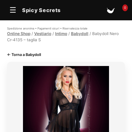
0
☰
Spicy Secrets
🛒
Spedizione anonima • Pagamenti sicuri • Riservatezza totale
Online Shop
/
Vestiario
/
Intimo
/
Babydoll
/ Babydoll Nero
Cr-4135 – taglia S
← Torna a Babydoll