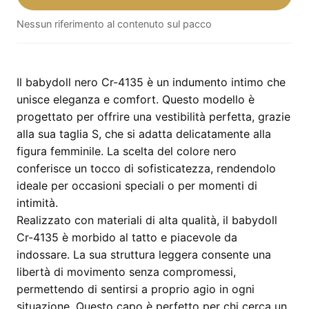
Cr-
Nessun riferimento al contenuto sul pacco
4135
–
taglia
S
Il babydoll nero Cr-4135 è un indumento intimo che
quantità
unisce eleganza e comfort. Questo modello è
progettato per offrire una vestibilità perfetta, grazie
alla sua taglia S, che si adatta delicatamente alla
figura femminile. La scelta del colore nero
conferisce un tocco di sofisticatezza, rendendolo
ideale per occasioni speciali o per momenti di
intimità.
Realizzato con materiali di alta qualità, il babydoll
Cr-4135 è morbido al tatto e piacevole da
indossare. La sua struttura leggera consente una
libertà di movimento senza compromessi,
permettendo di sentirsi a proprio agio in ogni
situazione. Questo capo è perfetto per chi cerca un