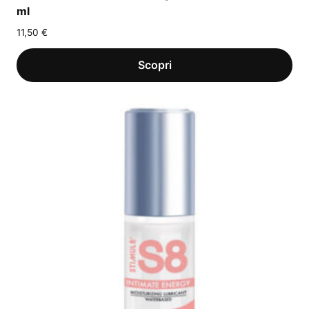
ml
11,50
€