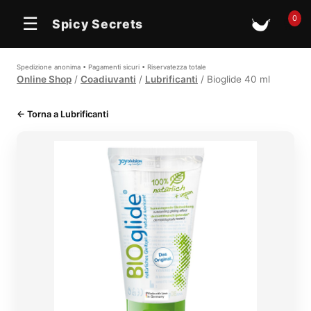
0
☰
Spicy Secrets
🛒
Spedizione anonima • Pagamenti sicuri • Riservatezza totale
Online Shop
/
Coadiuvanti
/
Lubrificanti
/ Bioglide 40 ml
← Torna a Lubrificanti