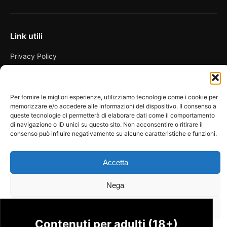
Link utili
Privacy Policy
Condizioni di vendita
Cookie Policy
Per fornire le migliori esperienze, utilizziamo tecnologie come i cookie per
memorizzare e/o accedere alle informazioni del dispositivo. Il consenso a
FAQ
queste tecnologie ci permetterà di elaborare dati come il comportamento
di navigazione o ID unici su questo sito. Non acconsentire o ritirare il
consenso può influire negativamente su alcune caratteristiche e funzioni.
Accetta
© 2026 Spicy Secrets
La Bottega dei Desideri di D’Avascio Enrico
Pagamenti gestiti tramite circuiti sicuri e certificati.
Nega
Visualizza le preferenze
Contenuti per adulti (18+)