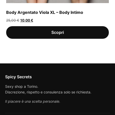
Body Argentato Viola XL – Body Intimo
Il
Il
25,00
€
10,00
€
prezzo
prezzo
originale
attuale
era:
è:
25,00 €.
10,00 €.
Spicy Secrets
Sexy shop a Torino.
Discrezione, rispetto e consulenza solo se richiesta.
Il piacere è una scelta personale.