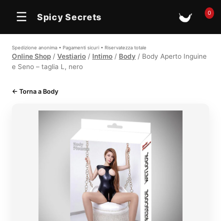
In offerta
0
☰
Spicy Secrets
🛒
Spedizione anonima • Pagamenti sicuri • Riservatezza totale
Online Shop
/
Vestiario
/
Intimo
/
Body
/ Body Aperto Inguine
e Seno – taglia L, nero
← Torna a Body