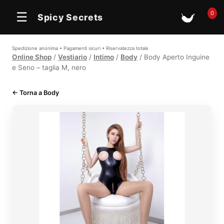
In offerta
0
☰
Spicy Secrets
🛒
Spedizione anonima • Pagamenti sicuri • Riservatezza totale
Online Shop
/
Vestiario
/
Intimo
/
Body
/ Body Aperto Inguine
e Seno – taglia M, nero
← Torna a Body