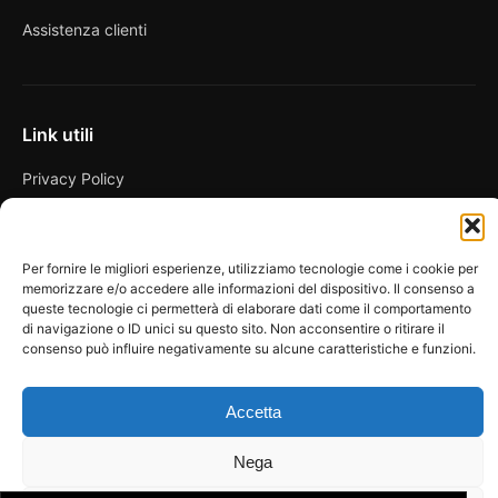
Assistenza clienti
Link utili
Privacy Policy
Condizioni di vendita
Cookie Policy
Per fornire le migliori esperienze, utilizziamo tecnologie come i cookie per
memorizzare e/o accedere alle informazioni del dispositivo. Il consenso a
FAQ
queste tecnologie ci permetterà di elaborare dati come il comportamento
di navigazione o ID unici su questo sito. Non acconsentire o ritirare il
consenso può influire negativamente su alcune caratteristiche e funzioni.
Accetta
© 2026 Spicy Secrets
La Bottega dei Desideri di D’Avascio Enrico
Pagamenti gestiti tramite circuiti sicuri e certificati.
Nega