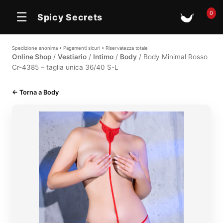
In offerta
0
☰
Spicy Secrets
🛒
Spedizione anonima • Pagamenti sicuri • Riservatezza totale
Online Shop
/
Vestiario
/
Intimo
/
Body
/ Body Minimal Rosso
Cr-4385 – taglia unica 36/40 S-L
← Torna a Body