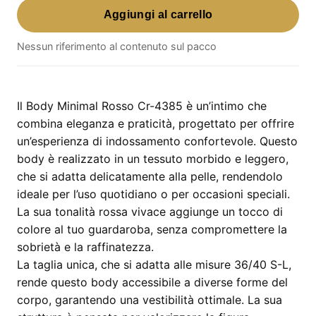
Aggiungi al carrello
Minimal
Rosso
Nessun riferimento al contenuto sul pacco
Cr-
4385
–
taglia
Il Body Minimal Rosso Cr-4385 è un’intimo che
unica
combina eleganza e praticità, progettato per offrire
36/40
un’esperienza di indossamento confortevole. Questo
S-
body è realizzato in un tessuto morbido e leggero,
L
che si adatta delicatamente alla pelle, rendendolo
quantità
ideale per l’uso quotidiano o per occasioni speciali.
La sua tonalità rossa vivace aggiunge un tocco di
colore al tuo guardaroba, senza compromettere la
sobrietà e la raffinatezza.
La taglia unica, che si adatta alle misure 36/40 S-L,
rende questo body accessibile a diverse forme del
corpo, garantendo una vestibilità ottimale. La sua