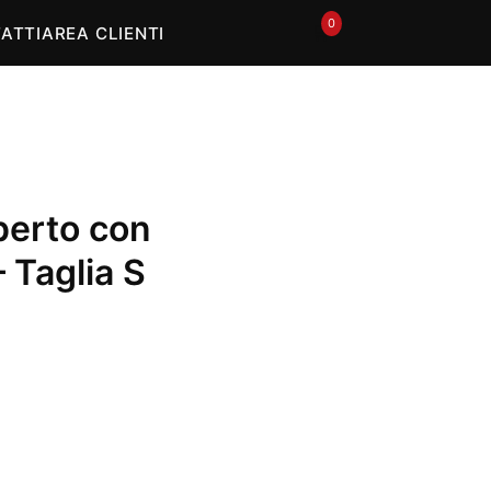
In offerta
0
🛒
ATTI
AREA CLIENTI
perto con
 Taglia S