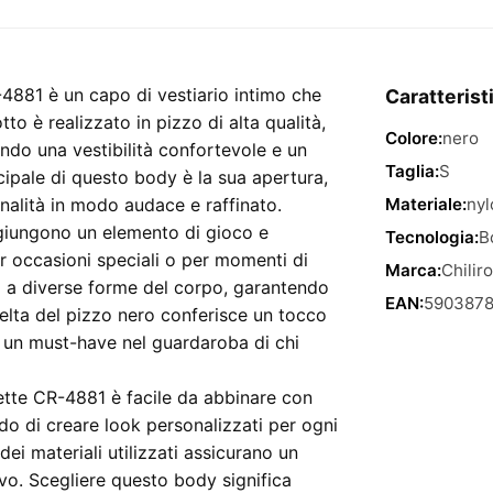
Nero
Aperto
con
Manette
4881 è un capo di vestiario intimo che
Caratterist
CR-
o è realizzato in pizzo di alta qualità,
Colore:
nero
4881
ndo una vestibilità confortevole e un
–
Taglia:
S
ncipale di questo body è la sua apertura,
Taglia
nalità in modo audace e raffinato.
Materiale:
nyl
S
giungono un elemento di gioco e
Tecnologia:
B
quantità
r occasioni speciali o per momenti di
Marca:
Chilir
rsi a diverse forme del corpo, garantendo
EAN:
5903878
celta del pizzo nero conferisce un tocco
 un must-have nel guardaroba di chi
ette CR-4881 è facile da abbinare con
ndo di creare look personalizzati per ogni
dei materiali utilizzati assicurano un
vo. Scegliere questo body significa