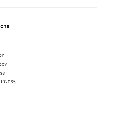
iche
on
ody
ose
102065