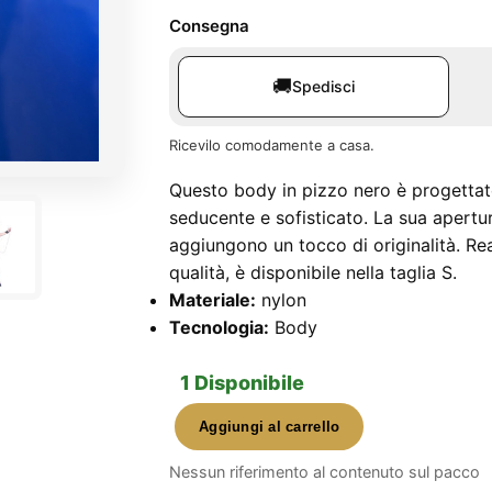
Consegna
🚚
Spedisci
Ricevilo comodamente a casa.
Questo body in pizzo nero è progettato
seducente e sofisticato. La sua apertu
aggiungono un tocco di originalità. Rea
qualità, è disponibile nella taglia S.
Materiale:
nylon
Tecnologia:
Body
1 Disponibile
Aggiungi al carrello
Body
Pizzo
Nessun riferimento al contenuto sul pacco