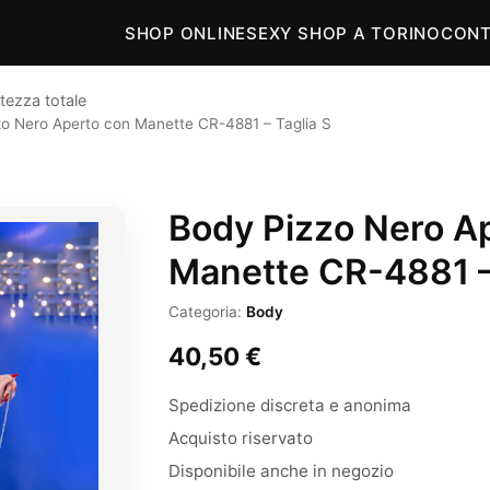
SHOP ONLINE
SEXY SHOP A TORINO
CONT
tezza totale
zo Nero Aperto con Manette CR-4881 – Taglia S
Body Pizzo Nero A
Manette CR-4881 –
Categoria:
Body
40,50
€
Spedizione discreta e anonima
Acquisto riservato
Disponibile anche in negozio