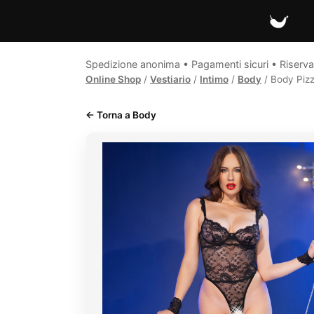
Spicy Secrets
Spedizione anonima • Pagamenti sicuri • Riserva
Online Shop
/
Vestiario
/
Intimo
/
Body
/ Body Piz
← Torna a Body