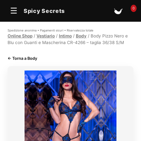
In offerta
0
☰
Spicy Secrets
🛒
Spedizione anonima • Pagamenti sicuri • Riservatezza totale
Online Shop
/
Vestiario
/
Intimo
/
Body
/ Body Pizzo Nero e
Blu con Guanti e Mascherina CR-4266 – taglia 36/38 S/M
← Torna a Body