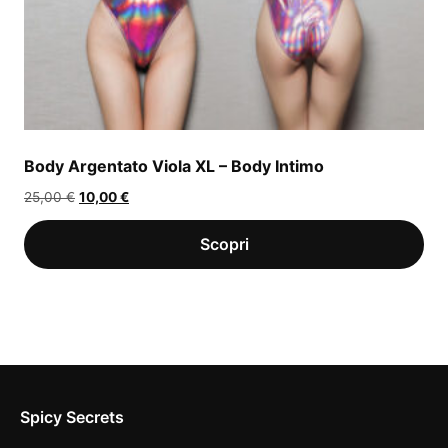
Body Argentato Viola XL – Body Intimo
Il
Il
25,00
€
10,00
€
prezzo
prezzo
originale
attuale
era:
è:
25,00 €.
10,00 €.
Spicy Secrets