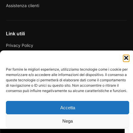
Assistenza clienti
Link utili
Privacy Policy
Condizioni di vendita
Cookie Policy
Per fornire le migliori esperienze, utilizziamo tecnologie come i cookie per
memorizzare e/o accedere alle informazioni del dispositivo. Il consenso a
FAQ
queste tecnologie ci permetterà di elaborare dati come il comportamento
di navigazione o ID unici su questo sito. Non acconsentire o ritirare il
consenso può influire negativamente su alcune caratteristiche e funzioni.
Accetta
© 2026 Spicy Secrets
La Bottega dei Desideri di D’Avascio Enrico
Pagamenti gestiti tramite circuiti sicuri e certificati.
Nega