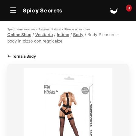
In offerta
0
☰
Spicy Secrets
🛒
Spedizione anonima • Pagamenti sicuri • Riservatezza totale
Online Shop
/
Vestiario
/
Intimo
/
Body
/ Body Pleasure –
body in pizzo con reggicalze
← Torna a Body