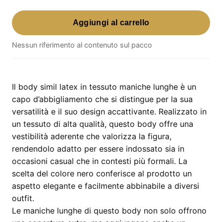
Body
Aggiungi al carrello
Simil
Latex
Nessun riferimento al contenuto sul pacco
In
Tessuto
Maniche
Lunghe
Il body simil latex in tessuto maniche lunghe è un
–
capo d’abbigliamento che si distingue per la sua
nero,
versatilità e il suo design accattivante. Realizzato in
Taglia
un tessuto di alta qualità, questo body offre una
L
vestibilità aderente che valorizza la figura,
quantità
rendendolo adatto per essere indossato sia in
occasioni casual che in contesti più formali. La
scelta del colore nero conferisce al prodotto un
aspetto elegante e facilmente abbinabile a diversi
outfit.
Le maniche lunghe di questo body non solo offrono