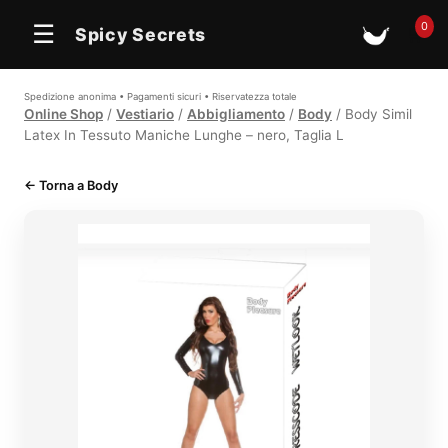
0
☰
Spicy Secrets
🛒
Spedizione anonima • Pagamenti sicuri • Riservatezza totale
Online Shop
/
Vestiario
/
Abbigliamento
/
Body
/ Body Simil
Latex In Tessuto Maniche Lunghe – nero, Taglia L
← Torna a Body