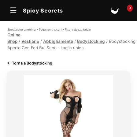
0
☰
Spicy Secrets
🛒
Spedizione anonima • Pagamenti sicuri • Riservatezza totale
Online
Shop
/
Vestiario
/
Abbigliamento
/
Bodystocking
/ Bodystocking
Aperto Con Fori Sul Seno – taglia unica
← Torna a Bodystocking