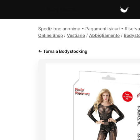
Spicy Secrets
Spedizione anonima • Pagamenti sicuri • Riserva
Online Shop
/
Vestiario
/
Abbigliamento
/
Bodyst
← Torna a Bodystocking