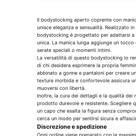
Il bodystocking aperto coprente con mani
unisce eleganza e sensualità. Realizzato in 
bodystocking è progettato per adattarsi a d
unica. La manica lunga aggiunge un tocco d
serate speciali o momenti intimi.
La versatilità di questo bodystocking lo r
di chi desidera esprimere la propria femmin
abbinato a gonne e pantaloni per creare un 
texture morbida e confortevole assicura un
muoversi con libertà.
Inoltre, la cura dei dettagli e la qualità dei
prodotto durevole e resistente. Scegliere 
un capo che esalta la figura senza comprom
cerca un modo per sentirsi sicura e affasci
Discrezione e spedizione
Ogni ordine viene preparato con la massima