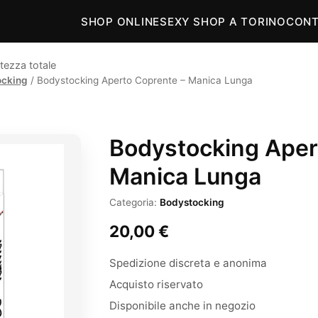
SHOP ONLINE
SEXY SHOP A TORINO
CONT
tezza totale
ocking
/ Bodystocking Aperto Coprente – Manica Lunga
Bodystocking Aper
Manica Lunga
Categoria:
Bodystocking
20,00
€
Spedizione discreta e anonima
Acquisto riservato
Disponibile anche in negozio