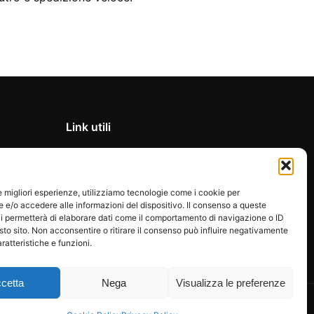
Link utili
Privacy Policy
Condizioni di vendita
le migliori esperienze, utilizziamo tecnologie come i cookie per
Cookie Policy
e/o accedere alle informazioni del dispositivo. Il consenso a queste
FAQ
i permetterà di elaborare dati come il comportamento di navigazione o ID
sto sito. Non acconsentire o ritirare il consenso può influire negativamente
ratteristiche e funzioni.
cetta
Nega
Visualizza le preferenze
Pagamenti gestiti tramite circuiti sicuri e certificati.