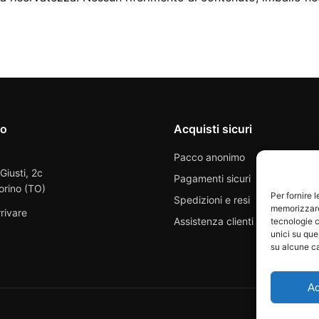
io
Acquisti sicuri
Pacco anonimo
 Giusti, 2c
Pagamenti sicuri
orino (TO)
Per fornire 
Spedizioni e resi
memorizzare 
rivare
Assistenza clienti
tecnologie c
unici su que
su alcune ca
Ac