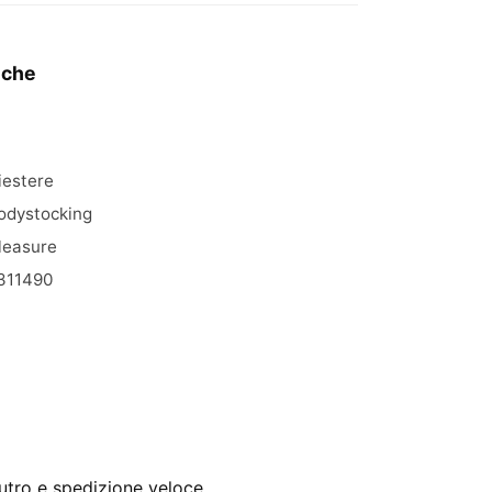
iche
iestere
odystocking
leasure
311490
utro e spedizione veloce.