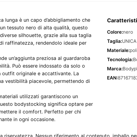
ca lunga è un capo d’abbigliamento che
Caratterist
un tessuto nero di alta qualità, questo
Colore:
nero
iverse silhouette, grazie alla sua taglia
Taglia:
UNICA
i raffinatezza, rendendolo ideale per
Materiale:
pol
ende un’aggiunta preziosa al guardaroba
Tecnologia:
B
ilità. Può essere indossato da solo o
Marca:
Bodyp
outfit originale e accattivante. La
EAN:
8716718
a vestibilità piacevole, permettendo di
 materiali utilizzati garantiscono un
questo bodystocking significa optare per
ettere il comfort. Perfetto per chi
nante in ogni occasione.
 riservatezza. Nessun riferimento al contenuto, imballo ne