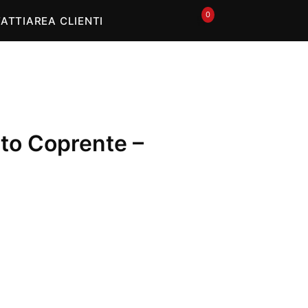
0
🛒
ATTI
AREA CLIENTI
to Coprente –