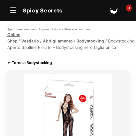
0
☰
Spicy Secrets
🛒
Spedizione anonima • Pagamenti sicuri • Riservatezza totale
Online
Shop
/
Vestiario
/
Abbigliamento
/
Bodystocking
/ Bodystocking
Aperto Spalline Fiorato – Bodystocking nero taglia unica
← Torna a Bodystocking