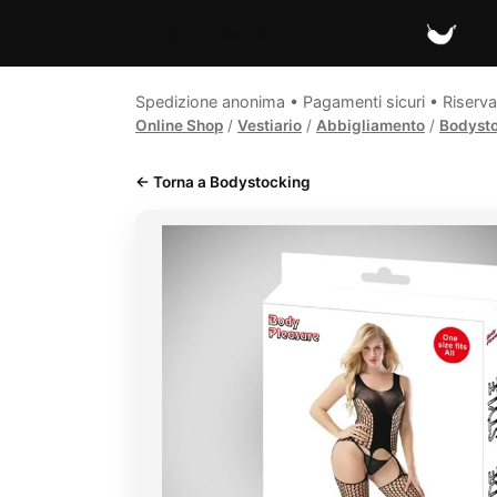
Spicy Secrets
Spedizione anonima • Pagamenti sicuri • Riserva
Online Shop
/
Vestiario
/
Abbigliamento
/
Bodyst
← Torna a Bodystocking