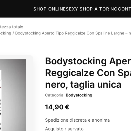
SHOP ONLINE
SEXY SHOP A TORINO
CONT
tezza totale
ocking
/ Bodystocking Aperto Tipo Reggicalze Con Spalline Larghe – ne
Bodystocking Aper
Reggicalze Con Spa
nero, taglia unica
Categoria:
Bodystocking
14,90
€
Spedizione discreta e anonima
Acquisto riservato