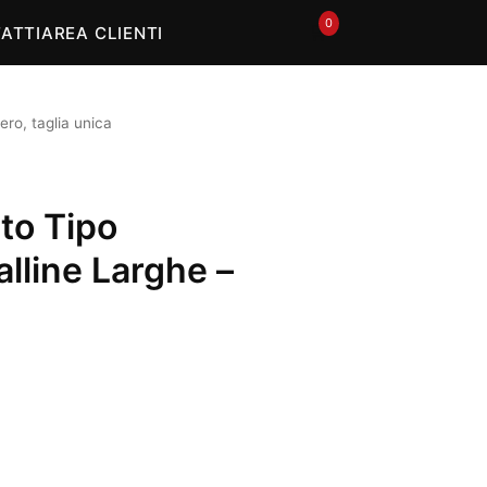
0
🛒
ATTI
AREA CLIENTI
ro, taglia unica
to Tipo
lline Larghe –