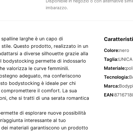
Disponibile in negozio o con alternative simi
imbarazzo.
spalline larghe è un capo di
Caratterist
stile. Questo prodotto, realizzato in un
Colore:
nero
dattarsi a diverse silhouette grazie alla
Taglia:
UNICA
del bodystocking permette di indossarlo
che valorizza le curve femminili.
Materiale:
pol
 sostegno adeguato, ma conferiscono
Tecnologia:
B
sto bodystocking è ideale per chi
Marca:
Bodyp
a compromettere il comfort. La sua
EAN:
8716718
oni, che si tratti di una serata romantica
permette di esplorare nuove possibilità
n’aggiunta interessante al tuo
a dei materiali garantiscono un prodotto