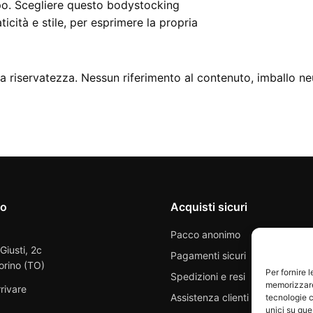
mpo. Scegliere questo bodystocking
icità e stile, per esprimere la propria
 riservatezza. Nessun riferimento al contenuto, imballo ne
io
Acquisti sicuri
Pacco anonimo
 Giusti, 2c
Pagamenti sicuri
orino (TO)
Per fornire 
Spedizioni e resi
memorizzare 
rivare
Assistenza clienti
tecnologie c
unici su que