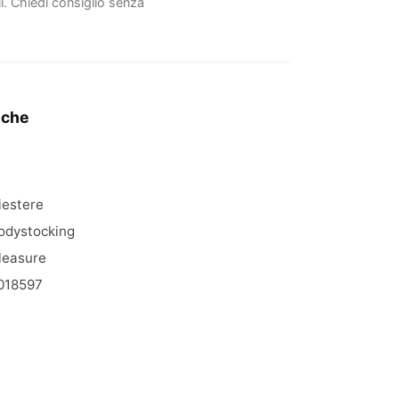
li. Chiedi consiglio senza
iche
iestere
odystocking
leasure
018597