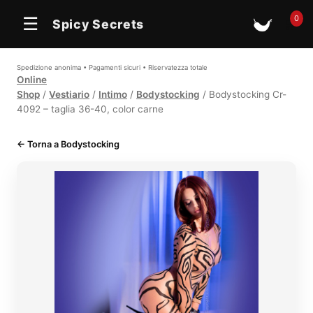
In offerta
0
☰
Spicy Secrets
🛒
Spedizione anonima • Pagamenti sicuri • Riservatezza totale
Online
Shop
/
Vestiario
/
Intimo
/
Bodystocking
/ Bodystocking Cr-
4092 – taglia 36-40, color carne
← Torna a Bodystocking