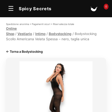
In offerta
0
☰
Spicy Secrets
🛒
Spedizione anonima • Pagamenti sicuri • Riservatezza totale
Online
Shop
/
Vestiario
/
Intimo
/
Bodystocking
/ Bodystocking
Scollo Americana Velata Spessa – nero, taglia unica
← Torna a Bodystocking