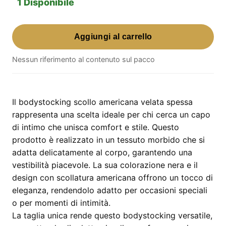
1 Disponibile
Bodystocking
Aggiungi al carrello
Scollo
Americana
Nessun riferimento al contenuto sul pacco
Velata
Spessa
–
nero,
Il bodystocking scollo americana velata spessa
taglia
rappresenta una scelta ideale per chi cerca un capo
unica
di intimo che unisca comfort e stile. Questo
quantità
prodotto è realizzato in un tessuto morbido che si
adatta delicatamente al corpo, garantendo una
vestibilità piacevole. La sua colorazione nera e il
design con scollatura americana offrono un tocco di
eleganza, rendendolo adatto per occasioni speciali
o per momenti di intimità.
La taglia unica rende questo bodystocking versatile,