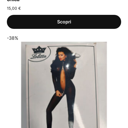
15,00
€
-38%