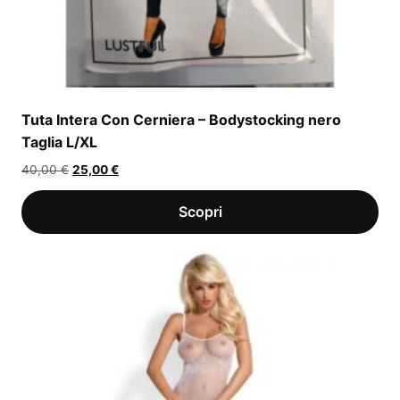
Tuta Intera Con Cerniera – Bodystocking nero
Taglia L/XL
Il
Il
40,00
€
25,00
€
prezzo
prezzo
originale
attuale
era:
è:
40,00 €.
25,00 €.