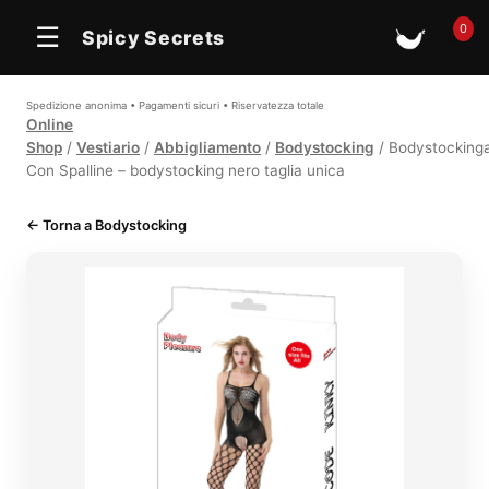
0
☰
Spicy Secrets
🛒
Spedizione anonima • Pagamenti sicuri • Riservatezza totale
Online
Shop
/
Vestiario
/
Abbigliamento
/
Bodystocking
/ Bodystocking
Con Spalline – bodystocking nero taglia unica
← Torna a Bodystocking