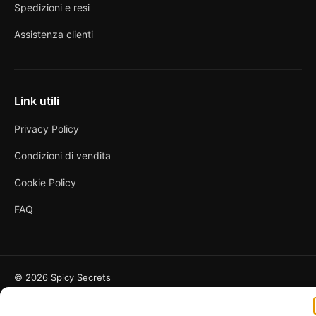
Spedizioni e resi
Assistenza clienti
Link utili
Privacy Policy
Condizioni di vendita
Cookie Policy
FAQ
© 2026 Spicy Secrets
La Bottega dei Desideri di D’Avascio Enrico
Pagamenti gestiti tramite circuiti sicuri e certificati.