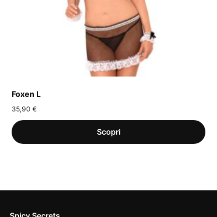
Foxen L
35,90
€
Spicy Secrets