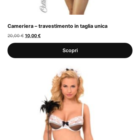
Cameriera – travestimento in taglia unica
Il
Il
20,00
€
10,00
€
prezzo
prezzo
originale
attuale
era:
è:
20,00 €.
10,00 €.