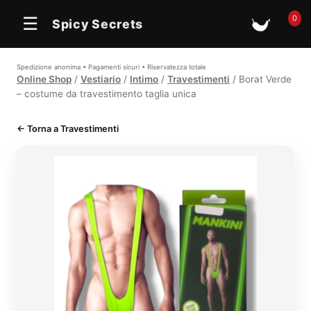
In offerta
0
☰
Spicy Secrets
🛒
Spedizione anonima • Pagamenti sicuri • Riservatezza totale
Online Shop
/
Vestiario
/
Intimo
/
Travestimenti
/ Borat Verde
– costume da travestimento taglia unica
← Torna a Travestimenti