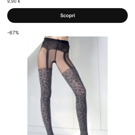
9,90
€
-67%