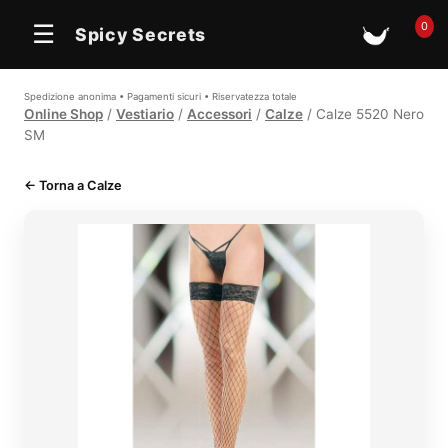
In offerta
0
☰
Spicy Secrets
🛒
Spedizione anonima • Pagamenti sicuri • Riservatezza totale
Online Shop
/
Vestiario
/
Accessori
/
Calze
/ Calze 5520 Nero
SM
← Torna a Calze