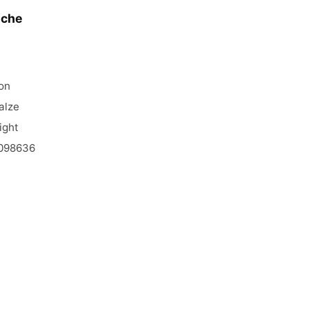
iche
on
alze
ight
098636