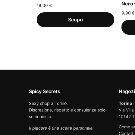
Nero 
19,00
€
9,90
€
Spicy Secrets
Negoz
Sexy shop a Torino.
Torino
Discrezione, rispetto e consulenza solo
Via Villa
se richiesta.
10142 T
Come ar
Il piacere è una scelta personale.
Contatti