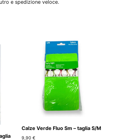
utro e spedizione veloce.
Calze Verde Fluo Sm – taglia S/M
aglia
9,90
€