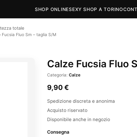
SHOP ONLINE
SEXY SHOP A TORINO
CONT
tezza totale
 Fucsia Fluo Sm – taglia S/M
Calze Fucsia Fluo 
Categoria:
Calze
9,90
€
Spedizione discreta e anonima
Acquisto riservato
Disponibile anche in negozio
Consegna