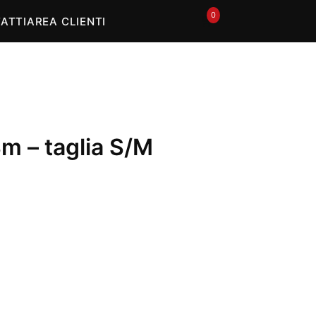
In offerta
0
🛒
ATTI
AREA CLIENTI
Sm – taglia S/M