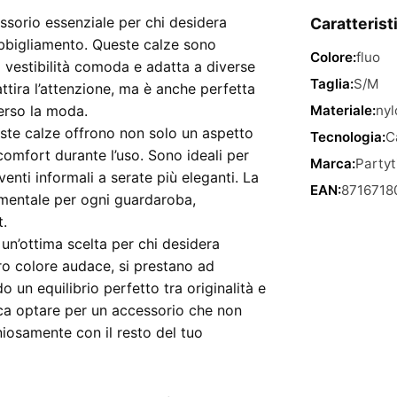
ssorio essenziale per chi desidera
Caratterist
abbigliamento. Queste calze sono
Colore:
fluo
a vestibilità comoda e adatta a diverse
Taglia:
S/M
ttira l’attenzione, ma è anche perfetta
verso la moda.
Materiale:
nyl
ueste calze offrono non solo un aspetto
Tecnologia:
C
omfort durante l’uso. Sono ideali per
Marca:
Partyt
enti informali a serate più eleganti. La
EAN:
8716718
amentale per ogni guardaroba,
t.
 un’ottima scelta per chi desidera
ro colore audace, si prestano ad
 un equilibrio perfetto tra originalità e
fica optare per un accessorio che non
iosamente con il resto del tuo