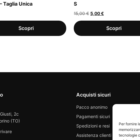
– Taglia Unica
S
Il
Il
15,00
€
5,00
€
prezzo
prezzo
originale
attuale
era:
è:
15,00 €.
5,00 €.
io
Acquisti sicuri
Pacco anonimo
 Giusti, 2c
Pagamenti sicuri
orino (TO)
Per fornire 
Spedizioni e resi
memorizzare 
rivare
Assistenza clienti
tecnologie c