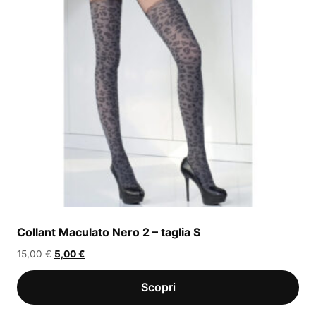
Collant Maculato Nero 2 – taglia S
Il
Il
15,00
€
5,00
€
prezzo
prezzo
originale
attuale
era:
è:
15,00 €.
5,00 €.