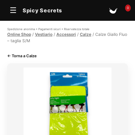
In offerta
0
☰
Spicy Secrets
🛒
Spedizione anonima • Pagamenti sicuri • Riservatezza totale
Online Shop
/
Vestiario
/
Accessori
/
Calze
/ Calze Giallo Fluo
– taglia S/M
← Torna a Calze