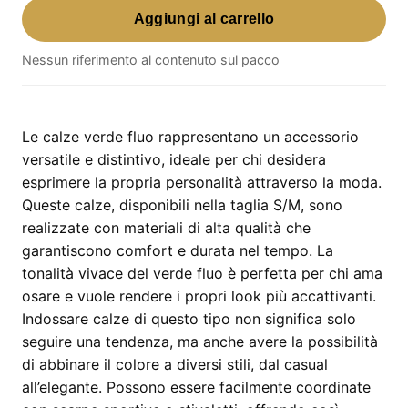
Aggiungi al carrello
Verde
Fluo
Nessun riferimento al contenuto sul pacco
Sm
–
taglia
S/M
Le calze verde fluo rappresentano un accessorio
quantità
versatile e distintivo, ideale per chi desidera
esprimere la propria personalità attraverso la moda.
Queste calze, disponibili nella taglia S/M, sono
realizzate con materiali di alta qualità che
garantiscono comfort e durata nel tempo. La
tonalità vivace del verde fluo è perfetta per chi ama
osare e vuole rendere i propri look più accattivanti.
Indossare calze di questo tipo non significa solo
seguire una tendenza, ma anche avere la possibilità
di abbinare il colore a diversi stili, dal casual
all’elegante. Possono essere facilmente coordinate