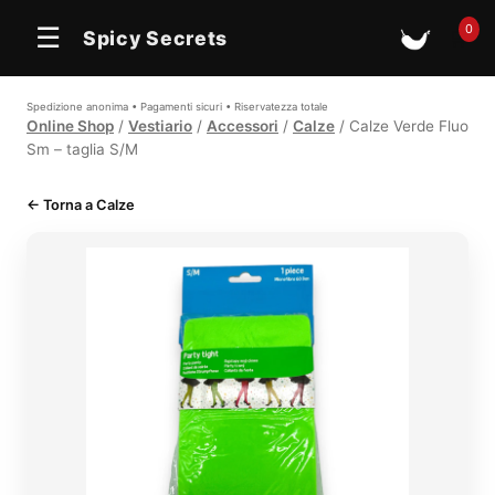
In offerta
0
☰
Spicy Secrets
🛒
Spedizione anonima • Pagamenti sicuri • Riservatezza totale
Online Shop
/
Vestiario
/
Accessori
/
Calze
/ Calze Verde Fluo
Sm – taglia S/M
← Torna a Calze