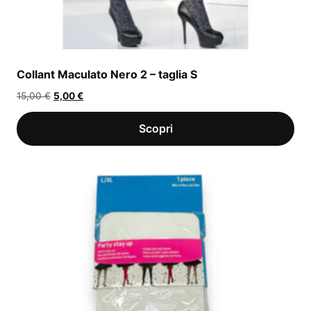
Collant Maculato Nero 2 – taglia S
Il
Il
15,00
€
5,00
€
prezzo
prezzo
originale
attuale
era:
è:
15,00 €.
5,00 €.