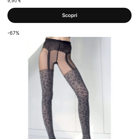
9,90
€
-67%