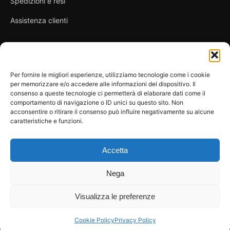
Spedizioni e resi
Assistenza clienti
Link utili
Per fornire le migliori esperienze, utilizziamo tecnologie come i cookie
per memorizzare e/o accedere alle informazioni del dispositivo. Il
Privacy Policy
consenso a queste tecnologie ci permetterà di elaborare dati come il
comportamento di navigazione o ID unici su questo sito. Non
Condizioni di vendita
acconsentire o ritirare il consenso può influire negativamente su alcune
caratteristiche e funzioni.
Cookie Policy
FAQ
Accetta
Nega
Visualizza le preferenze
© 2026 Spicy Secrets
La Bottega dei Desideri di D’Avascio Enrico
Pagamenti gestiti tramite circuiti sicuri e certificati.
Cookie Policy
Privacy Policy