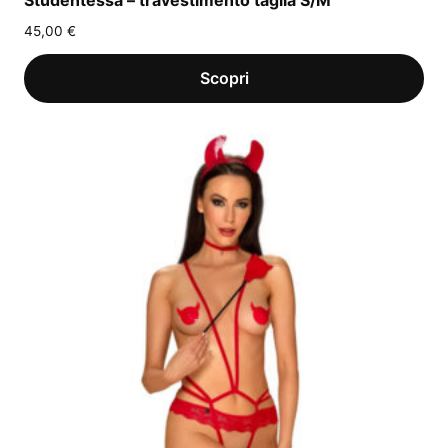
Studentessa – travestimento taglia S/M
45,00
€