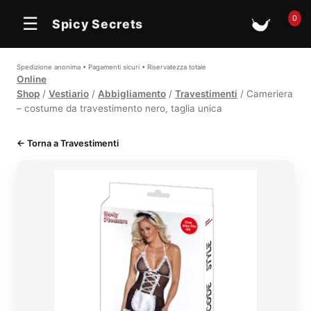
0
☰
Spicy Secrets
🛒
Spedizione anonima • Pagamenti sicuri • Riservatezza totale
Online
Shop
/
Vestiario
/
Abbigliamento
/
Travestimenti
/ Cameriera
– costume da travestimento nero, taglia unica
← Torna a Travestimenti