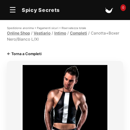
0
☰
Spicy Secrets
🛒
Spedizione anonima • Pagamenti sicuri • Riservatezza totale
Online Shop
/
Vestiario
/
Intimo
/
Completi
/ Canotta+Boxer
Nero/Bianco L/Xl
← Torna a Completi