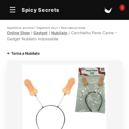
0
☰
Spicy Secrets
🛒
Spedizione anonima • Pagamenti sicuri • Riservatezza totale
Online Shop
/
Gadget
/
Nubilato
/ Cerchietto Pene Carne –
Gadget Nubilato indossabile
← Torna a Nubilato