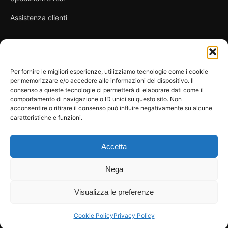
Assistenza clienti
Link utili
Per fornire le migliori esperienze, utilizziamo tecnologie come i cookie
per memorizzare e/o accedere alle informazioni del dispositivo. Il
Privacy Policy
consenso a queste tecnologie ci permetterà di elaborare dati come il
comportamento di navigazione o ID unici su questo sito. Non
Condizioni di vendita
acconsentire o ritirare il consenso può influire negativamente su alcune
caratteristiche e funzioni.
Cookie Policy
FAQ
Accetta
Nega
Visualizza le preferenze
© 2026 Spicy Secrets
La Bottega dei Desideri di D’Avascio Enrico
Pagamenti gestiti tramite circuiti sicuri e certificati.
Cookie Policy
Privacy Policy