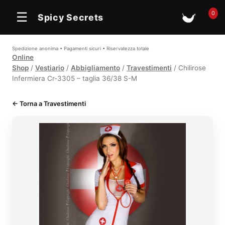
0
☰
Spicy Secrets
🛒
Spedizione anonima • Pagamenti sicuri • Riservatezza totale
Online
Shop
/
Vestiario
/
Abbigliamento
/
Travestimenti
/ Chilirose
Infermiera Cr-3305 – taglia 36/38 S-M
← Torna a Travestimenti