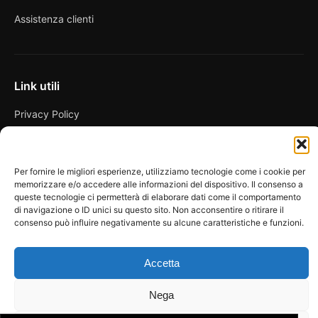
Assistenza clienti
Link utili
Privacy Policy
Condizioni di vendita
Cookie Policy
Per fornire le migliori esperienze, utilizziamo tecnologie come i cookie per
memorizzare e/o accedere alle informazioni del dispositivo. Il consenso a
FAQ
queste tecnologie ci permetterà di elaborare dati come il comportamento
di navigazione o ID unici su questo sito. Non acconsentire o ritirare il
consenso può influire negativamente su alcune caratteristiche e funzioni.
Accetta
© 2026 Spicy Secrets
La Bottega dei Desideri di D’Avascio Enrico
Pagamenti gestiti tramite circuiti sicuri e certificati.
Nega