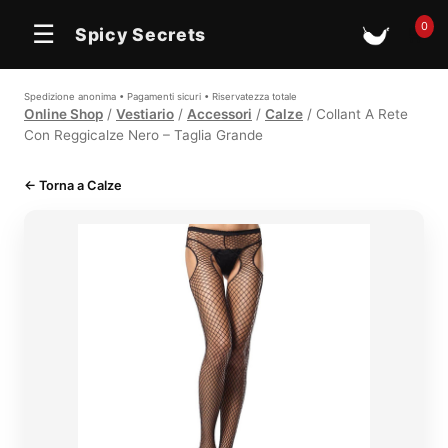
In offerta
0
☰
Spicy Secrets
🛒
Spedizione anonima • Pagamenti sicuri • Riservatezza totale
Online Shop
/
Vestiario
/
Accessori
/
Calze
/ Collant A Rete
Con Reggicalze Nero – Taglia Grande
← Torna a Calze