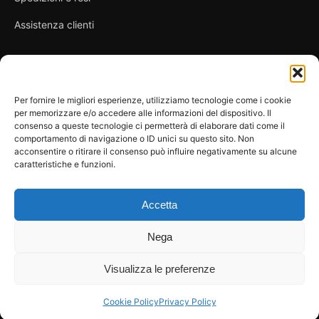
Assistenza clienti
Link utili
Per fornire le migliori esperienze, utilizziamo tecnologie come i cookie
per memorizzare e/o accedere alle informazioni del dispositivo. Il
Privacy Policy
consenso a queste tecnologie ci permetterà di elaborare dati come il
comportamento di navigazione o ID unici su questo sito. Non
Condizioni di vendita
acconsentire o ritirare il consenso può influire negativamente su alcune
caratteristiche e funzioni.
Cookie Policy
FAQ
Accetta
Nega
Visualizza le preferenze
© 2026 Spicy Secrets
La Bottega dei Desideri di D’Avascio Enrico
Pagamenti gestiti tramite circuiti sicuri e certificati.
Cookie Policy
Privacy Policy