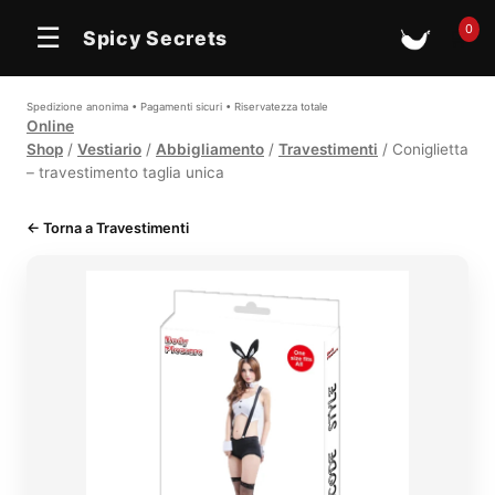
0
☰
Spicy Secrets
🛒
Spedizione anonima • Pagamenti sicuri • Riservatezza totale
Online
Shop
/
Vestiario
/
Abbigliamento
/
Travestimenti
/ Coniglietta
– travestimento taglia unica
← Torna a Travestimenti