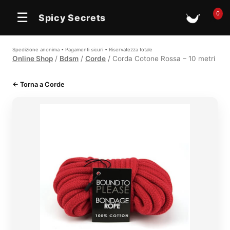
0
☰
Spicy Secrets
🛒
Spedizione anonima • Pagamenti sicuri • Riservatezza totale
Online Shop
/
Bdsm
/
Corde
/ Corda Cotone Rossa – 10 metri
← Torna a Corde