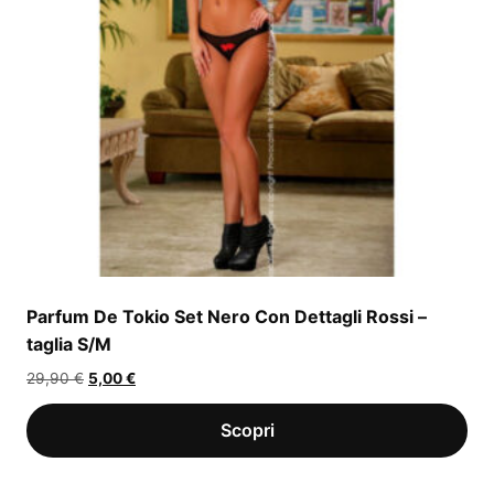
Parfum De Tokio Set Nero Con Dettagli Rossi –
taglia S/M
Il
Il
29,90
€
5,00
€
prezzo
prezzo
originale
attuale
era:
è:
29,90 €.
5,00 €.