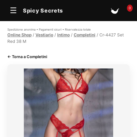
In offerta
In offerta
In offerta
0
☰
Spicy Secrets
🛒
Spedizione anonima • Pagamenti sicuri • Riservatezza totale
Online Shop
/
Vestiario
/
Intimo
/
Completini
/ Cr-4427 Set
Red 38 M
← Torna a Completini