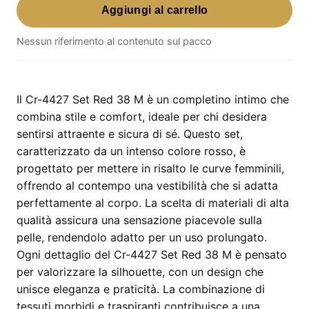
Aggiungi al carrello
4427
Set
Nessun riferimento al contenuto sul pacco
Red
38
M
quantità
Il Cr-4427 Set Red 38 M è un completino intimo che
combina stile e comfort, ideale per chi desidera
sentirsi attraente e sicura di sé. Questo set,
caratterizzato da un intenso colore rosso, è
progettato per mettere in risalto le curve femminili,
offrendo al contempo una vestibilità che si adatta
perfettamente al corpo. La scelta di materiali di alta
qualità assicura una sensazione piacevole sulla
pelle, rendendolo adatto per un uso prolungato.
Ogni dettaglio del Cr-4427 Set Red 38 M è pensato
per valorizzare la silhouette, con un design che
unisce eleganza e praticità. La combinazione di
tessuti morbidi e traspiranti contribuisce a una