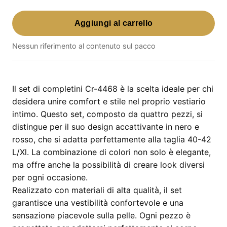
Cr-
Aggiungi al carrello
4468
4Pcs
Nessun riferimento al contenuto sul pacco
Set
Black
and
Red
Il set di completini Cr-4468 è la scelta ideale per chi
-
desidera unire comfort e stile nel proprio vestiario
Taglia
intimo. Questo set, composto da quattro pezzi, si
40-
distingue per il suo design accattivante in nero e
42
rosso, che si adatta perfettamente alla taglia 40-42
L/Xl
L/Xl. La combinazione di colori non solo è elegante,
quantità
ma offre anche la possibilità di creare look diversi
per ogni occasione.
Realizzato con materiali di alta qualità, il set
garantisce una vestibilità confortevole e una
sensazione piacevole sulla pelle. Ogni pezzo è