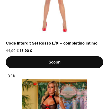
Code Interdit Set Rosso L/Xl – completino intimo
Il
Il
44,90
€
15,90
€
prezzo
prezzo
originale
attuale
era:
è:
44,90 €.
15,90 €.
-83%