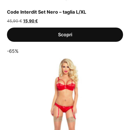
Code Interdit Set Nero – taglia L/XL
Il
Il
45,90
€
15,90
€
prezzo
prezzo
originale
attuale
era:
è:
45,90 €.
15,90 €.
-65%