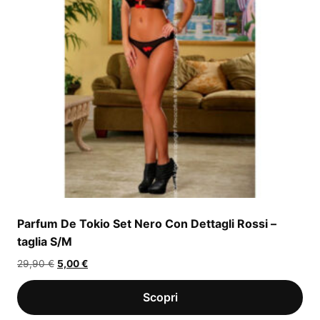
Parfum De Tokio Set Nero Con Dettagli Rossi –
taglia S/M
Il
Il
29,90
€
5,00
€
prezzo
prezzo
originale
attuale
era:
è: