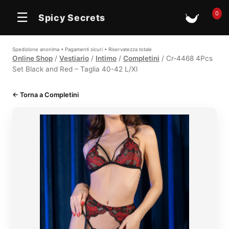
In offerta
In offerta
In offerta
0
☰
Spicy Secrets
🛒
Spedizione anonima • Pagamenti sicuri • Riservatezza totale
Online Shop
/
Vestiario
/
Intimo
/
Completini
/ Cr-4468 4Pcs
Set Black and Red – Taglia 40-42 L/Xl
← Torna a Completini