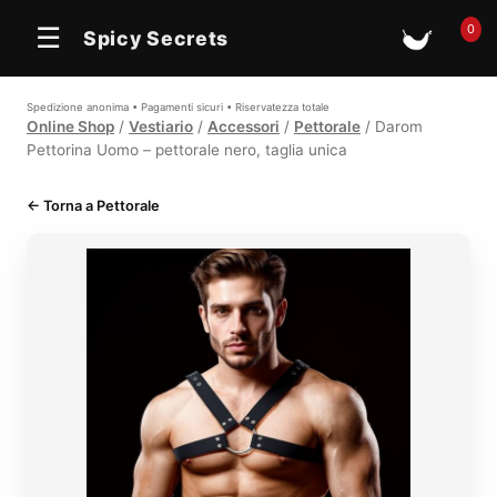
0
☰
Spicy Secrets
🛒
Spedizione anonima • Pagamenti sicuri • Riservatezza totale
Online Shop
/
Vestiario
/
Accessori
/
Pettorale
/ Darom
Pettorina Uomo – pettorale nero, taglia unica
← Torna a Pettorale