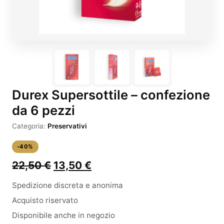
Durex Supersottile – confezione
da 6 pezzi
Categoria:
Preservativi
-40%
Il
Il
22,50
€
13,50
€
prezzo
prezzo
Spedizione discreta e anonima
originale
attuale
Acquisto riservato
era:
è:
Disponibile anche in negozio