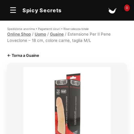
0
☰
Spicy Secrets
🛒
Spedizione anonima • Pagamenti sicuri • Riservatezza totale
Online Shop
/
Uomo
/
Guaine
/ Estensione Per Il Pene
Loveclone – 18 cm, colore carne, taglia M/L
← Torna a Guaine