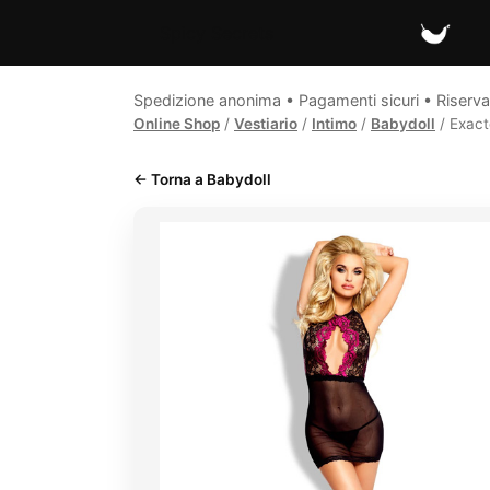
Spicy Secrets
Spedizione anonima • Pagamenti sicuri • Riserva
Online Shop
/
Vestiario
/
Intimo
/
Babydoll
/ Exact
← Torna a Babydoll