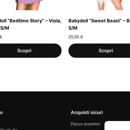
oll “Bedtime Story” – Viola,
Babydoll “Sweet Beast” – 
a S/M
S/M
€
25,50
€
io
Acquisti sicuri
Pacco anonimo