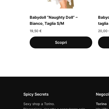
Babydoll “Naughty Doll” –
Babyd
Bianco, Taglia S/M
tagli
19,50
€
20,00
Spicy Secrets
Negoz
Sexy shop a Torino.
Torino