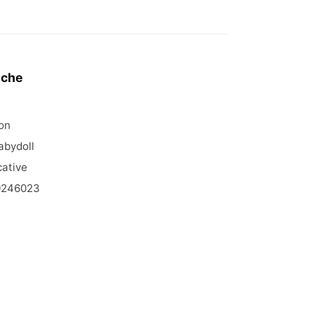
iche
on
abydoll
ative
0246023