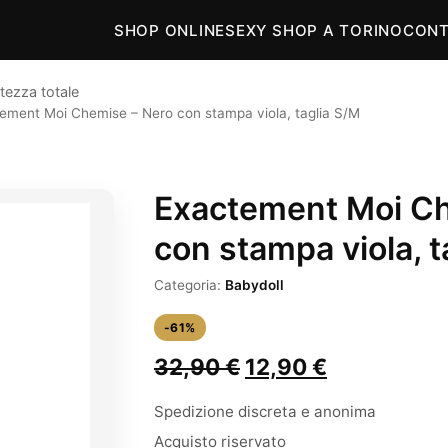
SHOP ONLINE
SEXY SHOP A TORINO
CONT
tezza totale
ement Moi Chemise – Nero con stampa viola, taglia S/M
Exactement Moi Ch
con stampa viola, t
Categoria:
Babydoll
-61%
Il
Il
32,90
€
12,90
€
prezzo
prezzo
Spedizione discreta e anonima
originale
attuale
Acquisto riservato