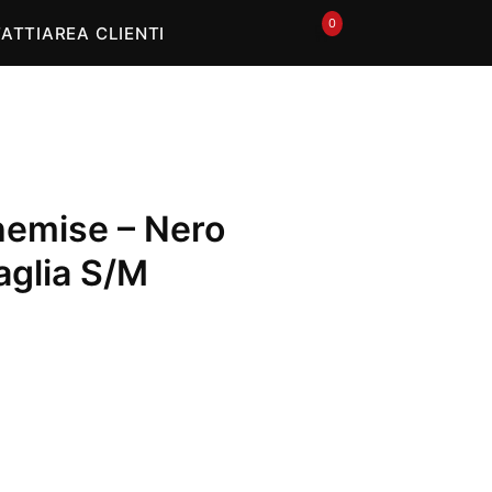
0
🛒
ATTI
AREA CLIENTI
emise – Nero
aglia S/M