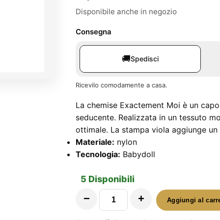
era:
è:
Disponibile anche in negozio
32,90 €.
12,90 €.
Consegna
🚚
Spedisci
Ricevilo comodamente a casa.
La chemise Exactement Moi è un capo 
seducente. Realizzata in un tessuto m
ottimale. La stampa viola aggiunge un t
Materiale:
nylon
Tecnologia:
Babydoll
5 Disponibili
−
+
Aggiungi al carr
Exactement
Moi