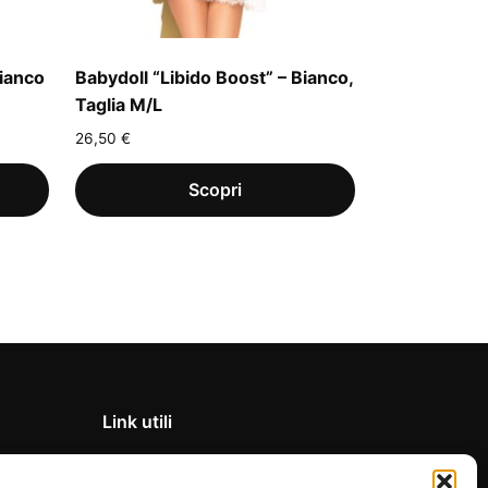
Bianco
Babydoll “Libido Boost” – Bianco,
Taglia M/L
26,50
€
Link utili
Privacy Policy