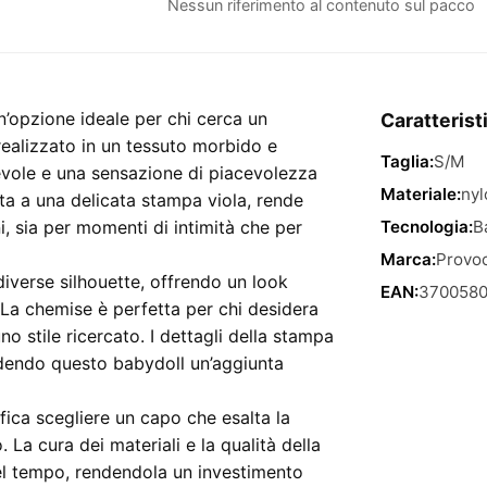
Nessun riferimento al contenuto sul pacco
Chemise
–
Nero
con
opzione ideale per chi cerca un
Caratterist
stampa
realizzato in un tessuto morbido e
viola,
Taglia:
S/M
tevole e una sensazione di piacevolezza
taglia
Materiale:
nyl
ata a una delicata stampa viola, rende
S/M
, sia per momenti di intimità che per
Tecnologia:
B
quantità
Marca:
Provoc
diverse silhouette, offrendo un look
EAN:
370058
La chemise è perfetta per chi desidera
no stile ricercato. I dettagli della stampa
ndendo questo babydoll un’aggiunta
ica scegliere un capo che esalta la
 La cura dei materiali e la qualità della
nel tempo, rendendola un investimento