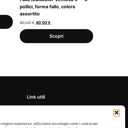
pollici, forma fallo, colore
assortito
Il
Il
80,00
€
40,00
€
prezzo
prezzo
originale
attuale
era:
è:
80,00 €.
40,00 €.
Link utili
Privacy Policy
Condizioni di vendita
le migliori esperienze, utilizziamo tecnologie come i cookie per
Cookie Policy