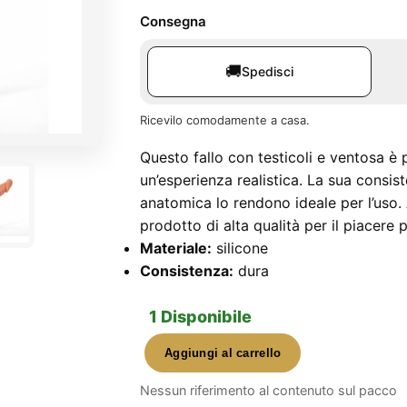
Consegna
🚚
Spedisci
Ricevilo comodamente a casa.
Questo fallo con testicoli e ventosa è 
un’esperienza realistica. La sua consis
anatomica lo rendono ideale per l’uso.
prodotto di alta qualità per il piacere 
Materiale:
silicone
Consistenza:
dura
1 Disponibile
Aggiungi al carrello
Fallo
Con
Nessun riferimento al contenuto sul pacco