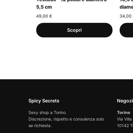
5,5 cm
diame
49,00
€
34,00
Spicy Secrets
Negoz
Sexy shop a Torino.
Torino
Discrezione, rispetto e consulenza solo
Via Villa
se richiesta.
10142 T