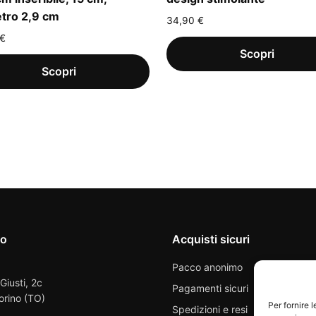
tro 2,9 cm
34,90
€
€
io
Acquisti sicuri
Pacco anonimo
 Giusti, 2c
Pagamenti sicuri
orino (TO)
Per fornire 
Spedizioni e resi