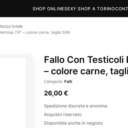
SHOP ONLINE
SEXY SHOP A TORINO
CONT
tezza totale
Ventosa 7.9″ – colore carne, taglia S/M
Fallo Con Testicoli
– colore carne, tag
Categoria:
Falli
26,00
€
Spedizione discreta e anonima
Acquisto riservato
Disponibile anche in negozio