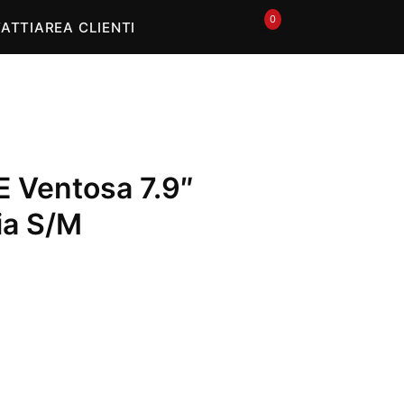
In offerta
0
🛒
ATTI
AREA CLIENTI
 E Ventosa 7.9″
lia S/M