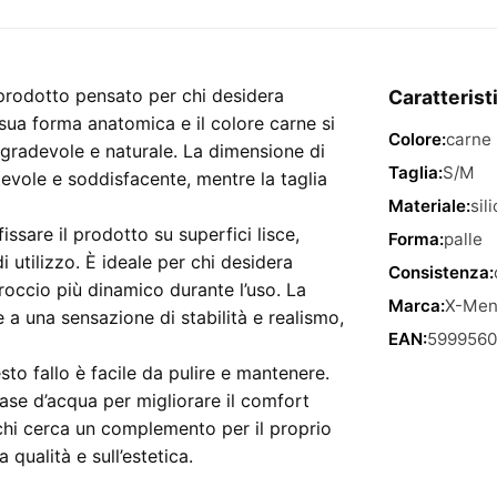
Testicoli
E
Ventosa
7.9"
n prodotto pensato per chi desidera
Caratterist
–
 sua forma anatomica e il colore carne si
Colore:
carne
colore
 gradevole e naturale. La dimensione di
carne,
Taglia:
S/M
tevole e soddisfacente, mentre la taglia
taglia
Materiale:
sil
S/M
ssare il prodotto su superfici lisce,
Forma:
palle
quantità
utilizzo. È ideale per chi desidera
Consistenza:
roccio più dinamico durante l’uso. La
Marca:
X-Me
 a una sensazione di stabilità e realismo,
EAN:
5999560
sto fallo è facile da pulire e mantenere.
 base d’acqua per migliorare il comfort
chi cerca un complemento per il proprio
qualità e sull’estetica.