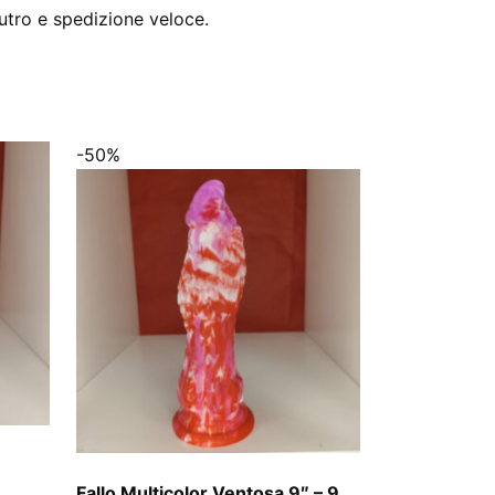
utro e spedizione veloce.
-50%
Fallo Multicolor Ventosa 9″ – 9