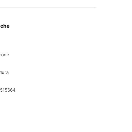
iche
icone
dura
n
515664