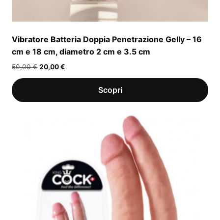
Vibratore Batteria Doppia Penetrazione Gelly – 16
cm e 18 cm, diametro 2 cm e 3.5 cm
Il
Il
50,00
€
20,00
€
prezzo
prezzo
originale
attuale
era:
è:
50,00 €.
20,00 €.