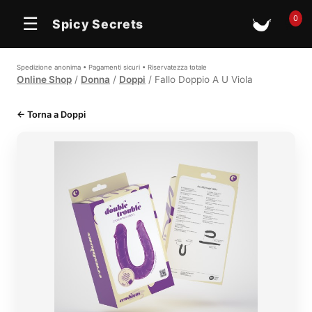
In offerta
0
☰
Spicy Secrets
🛒
Spedizione anonima • Pagamenti sicuri • Riservatezza totale
Online Shop
/
Donna
/
Doppi
/ Fallo Doppio A U Viola
← Torna a Doppi