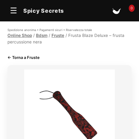
0
☰
Spicy Secrets
🛒
Spedizione anonima • Pagamenti sicuri • Riservatezza totale
Online Shop
/
Bdsm
/
Fruste
/ Frusta Blaze Deluxe – frusta
percussione nera
← Torna a Fruste