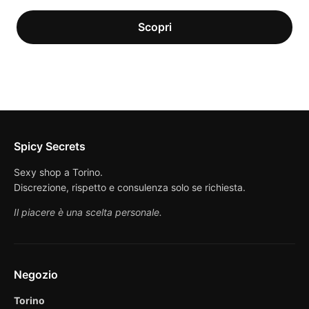
prezzo
prezzo
originale
attuale
era:
è:
40,00 €.
25,00 €.
Spicy Secrets
Sexy shop a Torino.
Discrezione, rispetto e consulenza solo se richiesta.
Il piacere è una scelta personale.
Negozio
Torino