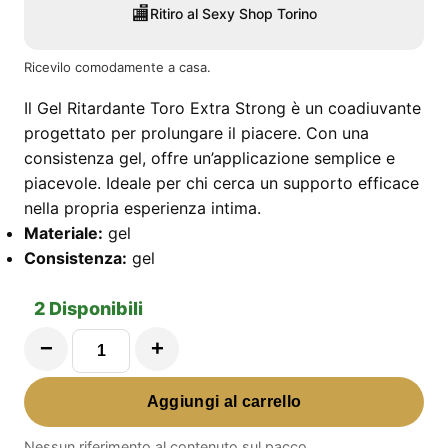
🏬
Ritiro al Sexy Shop Torino
Ricevilo comodamente a casa.
Il Gel Ritardante Toro Extra Strong è un coadiuvante
progettato per prolungare il piacere. Con una
consistenza gel, offre un’applicazione semplice e
piacevole. Ideale per chi cerca un supporto efficace
nella propria esperienza intima.
Materiale:
gel
Consistenza:
gel
2 Disponibili
−
+
Gel
Ritardante
Aggiungi al carrello
Toro
Extra
Nessun riferimento al contenuto sul pacco