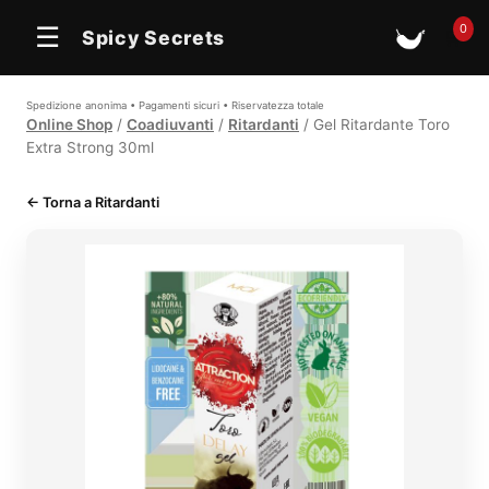
0
☰
Spicy Secrets
🛒
Spedizione anonima • Pagamenti sicuri • Riservatezza totale
Online Shop
/
Coadiuvanti
/
Ritardanti
/ Gel Ritardante Toro
Extra Strong 30ml
← Torna a Ritardanti